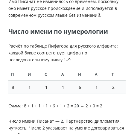
Имя Писанат не изменилось со временем, поскольку
оно имеет русское происхождение и используется в
современном русском языке без изменений.
Число имени по нумерологии
Расчёт по таблице Пифагора для русского алфавита:
каждой букве соответствует цифра по
последовательному циклу 1–9.
П
И
С
А
Н
А
Т
8
1
1
1
6
1
2
Сумма: 8 + 1 + 1 + 1 + 6 + 1 + 2 =
20
→ 2 + 0 = 2
Число имени Писанат —
2
. Партнёрство, дипломатия,
чуткость. Число 2 указывает на умение договариваться