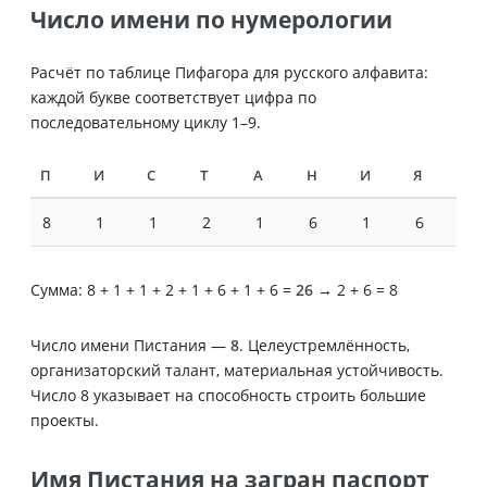
Число имени по нумерологии
Расчёт по таблице Пифагора для русского алфавита:
каждой букве соответствует цифра по
последовательному циклу 1–9.
П
И
С
Т
А
Н
И
Я
8
1
1
2
1
6
1
6
Сумма: 8 + 1 + 1 + 2 + 1 + 6 + 1 + 6 =
26
→ 2 + 6 = 8
Число имени Пистания —
8
. Целеустремлённость,
организаторский талант, материальная устойчивость.
Число 8 указывает на способность строить большие
проекты.
Имя Пистания на загран паспорт