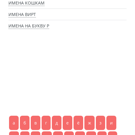
ИМЕНА КОШКАМ
ИМЕНА ВИРТ
ИМЕНА НА БУКВУ Р
а
б
в
г
д
е
ё
ж
з
и