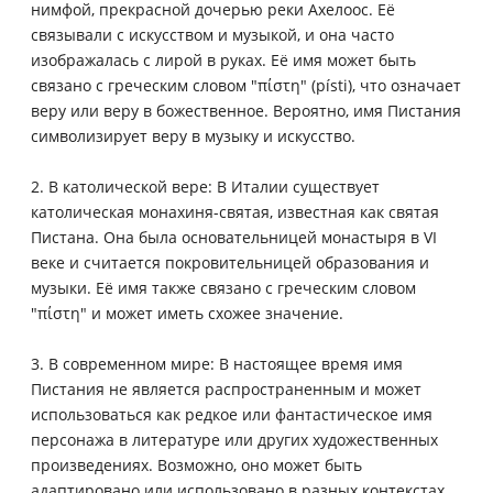
нимфой, прекрасной дочерью реки Ахелоос. Её
связывали с искусством и музыкой, и она часто
изображалась с лирой в руках. Её имя может быть
связано с греческим словом "πίστη" (písti), что означает
веру или веру в божественное. Вероятно, имя Пистания
символизирует веру в музыку и искусство.
2. В католической вере: В Италии существует
католическая монахиня-святая, известная как святая
Пистана. Она была основательницей монастыря в VI
веке и считается покровительницей образования и
музыки. Её имя также связано с греческим словом
"πίστη" и может иметь схожее значение.
3. В современном мире: В настоящее время имя
Пистания не является распространенным и может
использоваться как редкое или фантастическое имя
персонажа в литературе или других художественных
произведениях. Возможно, оно может быть
адаптировано или использовано в разных контекстах.