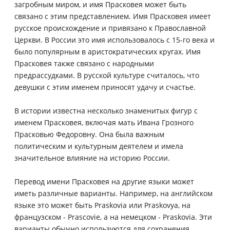
загробным миром, и имя Прасковея может быть
связано с этим представлением. Имя Прасковея имеет
русское происхождение и привязано к Православной
Церкви. В России это имя использовалось с 15-го века и
было популярным в аристократических кругах. Имя
Прасковея также связано с народными
предрассудками. В русской культуре считалось, что
девушки с этим именем приносят удачу и счастье.
В истории известна несколько знаменитых фигур с
именем Прасковея, включая мать Ивана Грозного
Прасковью Федоровну. Она была важным
политическим и культурным деятелем и имела
значительное влияние на историю России.
Перевод имени Прасковея на другие языки может
иметь различные варианты. Например, на английском
языке это может быть Praskovia или Praskovya, на
французском - Prascovie, а на немецком - Praskovia. Эти
варианты обычно используются для сохранения