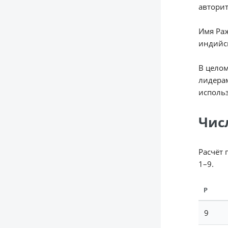
авторит
Имя Раж
индийск
В целом
лидерам
исполь
Чис
Расчёт 
1–9.
Р
9