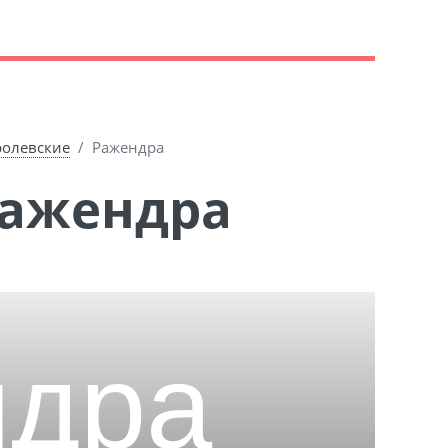
ролевские
Ражендра
Ражендра