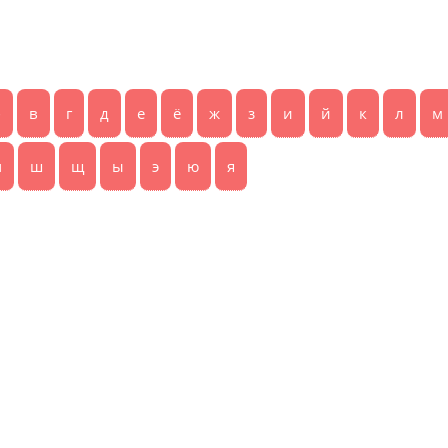
б
в
г
д
е
ё
ж
з
и
й
к
л
м
ч
ш
щ
ы
э
ю
я