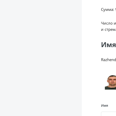
Сумма: 9
Число 
и стрем
Имя
Razhend
Имя