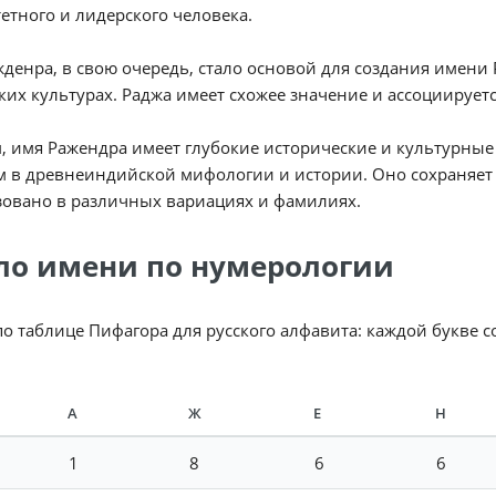
етного и лидерского человека.
денра, в свою очередь, стало основой для создания имени 
их культурах. Раджа имеет схожее значение и ассоциируетс
, имя Ражендра имеет глубокие исторические и культурные 
 в древнеиндийской мифологии и истории. Оно сохраняет с
зовано в различных вариациях и фамилиях.
ло имени по нумерологии
по таблице Пифагора для русского алфавита: каждой букве 
А
Ж
Е
Н
1
8
6
6