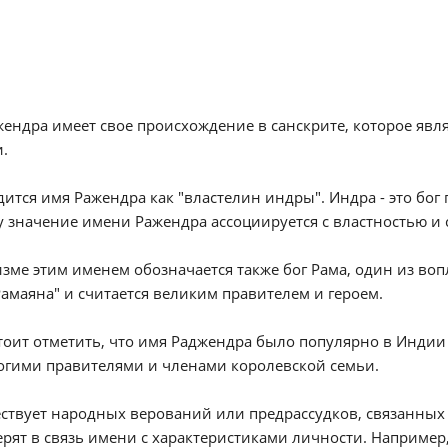
ендра имеет свое происхождение в санскрите, которое явл
.
ится имя Ражендра как "властелин индры". Индра - это бо
 значение имени Ражендра ассоциируется с властностью и 
зме этим именем обозначается также бог Рама, один из во
Рамаяна" и считается великим правителем и героем.
тоит отметить, что имя Раджендра было популярно в Индии
огими правителями и членами королевской семьи.
ствует народных верований или предрассудков, связанных
рят в связь имени с характеристиками личности. Например