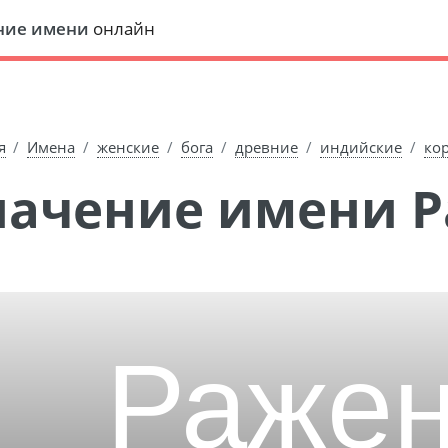
ние имени
онлайн
я
Имена
женские
бога
древние
индийские
ко
Значение имени 