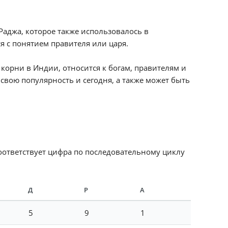
Раджа, которое также использовалось в
я с понятием правителя или царя.
корни в Индии, относится к богам, правителям и
вою популярность и сегодня, а также может быть
соответствует цифра по последовательному циклу
Д
Р
А
5
9
1