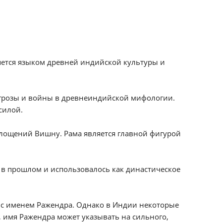
яется языком древней индийской культуры и
г грозы и войны в древнеиндийской мифологии.
силой.
площений Вишну. Рама является главной фигурой
 в прошлом и использовалось как династическое
 с именем Ражендра. Однако в Индии некоторые
, имя Ражендра может указывать на сильного,