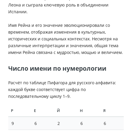
Леона и сыграла ключевую роль в объединении
Испании.
Имя Рейна и его значение эволюционировали со
временем, отображая изменения в культурных,
исторических и социальных контекстах. Несмотря на
различные интерпретации и значениия, общая тема
имени Рейна связана с мудростью, мощью и величием.
Число имени по нумерологии
Расчёт по таблице Пифагора для русского алфавита:
каждой букве соответствует цифра по
последовательному циклу 1–9.
Р
Е
Й
Н
Я
9
6
2
6
6