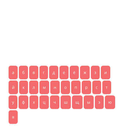
а
б
в
г
д
е
ё
ж
з
и
й
к
л
м
н
о
п
р
с
т
у
ф
х
ц
ч
ш
щ
ы
э
ю
я