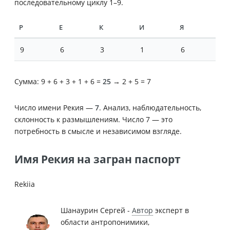
последовательному циклу 1–9.
Р
Е
К
И
Я
9
6
3
1
6
Сумма: 9 + 6 + 3 + 1 + 6 =
25
→ 2 + 5 = 7
Число имени Рекия —
7
. Анализ, наблюдательность,
склонность к размышлениям. Число 7 — это
потребность в смысле и независимом взгляде.
Имя Рекия на загран паспорт
Rekiia
Шанаурин Сергей -
Автор
эксперт в
области антропонимики,