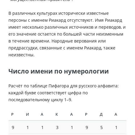
В различных культурах исторически известные
персоны с именем Риакард отсутствуют. Имя Риакард
имеет несколько различных источников и переводов, и
его значение остается по большей части неизменным
в течение времени. Народные верования или
предрассудки, связанные с именем Риакард, также
неизвестны.
Число имени по нумерологии
Расчёт по таблице Пифагора для русского алфавита:
каждой букве соответствует цифра по
последовательному циклу 1–9.
Р
И
А
К
А
Р
Д
А
9
1
1
3
1
9
5
1