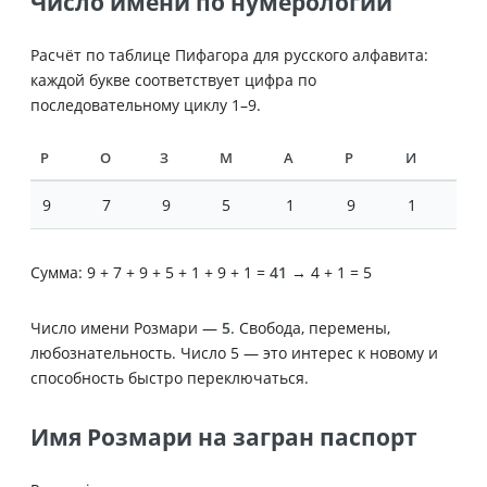
Число имени по нумерологии
Расчёт по таблице Пифагора для русского алфавита:
каждой букве соответствует цифра по
последовательному циклу 1–9.
Р
О
З
М
А
Р
И
9
7
9
5
1
9
1
Сумма: 9 + 7 + 9 + 5 + 1 + 9 + 1 =
41
→ 4 + 1 = 5
Число имени Розмари —
5
. Свобода, перемены,
любознательность. Число 5 — это интерес к новому и
способность быстро переключаться.
Имя Розмари на загран паспорт