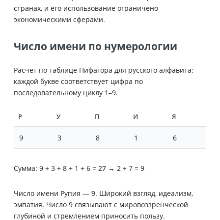
странах, и его использование ограничено
экономическими сферами.
Число имени по нумерологии
Расчёт по таблице Пифагора для русского алфавита:
каждой букве соответствует цифра по
последовательному циклу 1–9.
Р
У
П
И
Я
9
3
8
1
6
Сумма: 9 + 3 + 8 + 1 + 6 =
27
→ 2 + 7 = 9
Число имени Рупия —
9
. Широкий взгляд, идеализм,
эмпатия. Число 9 связывают с мировоззренческой
глубиной и стремлением приносить пользу.