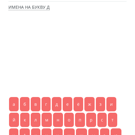
ИМЕНА НА БУКВУ Д
а
б
в
г
д
е
ё
ж
з
и
й
к
л
м
н
о
п
р
с
т