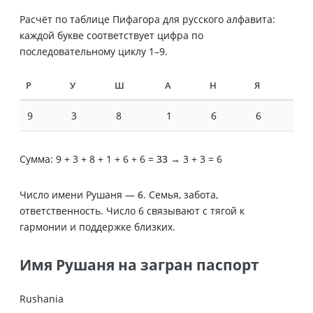
Расчёт по таблице Пифагора для русского алфавита:
каждой букве соответствует цифра по
последовательному циклу 1–9.
Р
У
Ш
А
Н
Я
9
3
8
1
6
6
Сумма: 9 + 3 + 8 + 1 + 6 + 6 =
33
→ 3 + 3 = 6
Число имени Рушаня —
6
. Семья, забота,
ответственность. Число 6 связывают с тягой к
гармонии и поддержке близких.
Имя Рушаня на загран паспорт
Rushania