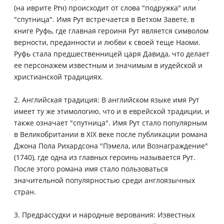
(на иврите Рוּת) происходит от слова "подружка" или
"спутница". Имя Рут встречается в Ветхом Завете, в
книге Руфь, где главная героиня Рут является символом
верности, преданности и любви к своей теще Наоми.
Руфь стала предшественницей царя Давида, что делает
ее персонажем известным и значимым в иудейской и
христианской традициях.
2. Английская традиция: В английском языке имя Рут
имеет ту же этимологию, что и в еврейской традиции, и
также означает "спутница". Имя Рут стало популярным
в Великобритании в ХIХ веке после публикации романа
Джона Пола Рихардсона "Пэмела, или Вознаграждение"
(1740), где одна из главных героинь называется Рут.
После этого романа имя стало пользоваться
значительной популярностью среди англоязычных
стран.
3. Предрассудки и народные верования: Известных