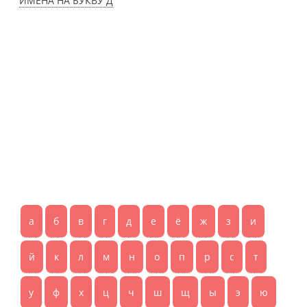
ИМЕНА НА БУКВУ Д
а
б
в
г
д
е
ё
ж
з
и
й
к
л
м
н
о
п
р
с
т
у
ф
х
ц
ч
ш
щ
ы
э
ю