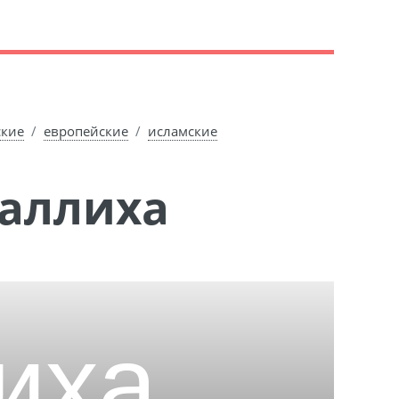
ские
европейские
исламские
Саллиха