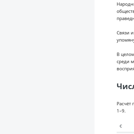
Народны
обществ
правед
Связи 
упомяну
В целом
среди м
восприя
Чис
Расчёт 
1–9.
С