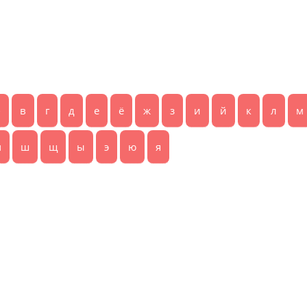
б
в
г
д
е
ё
ж
з
и
й
к
л
м
ч
ш
щ
ы
э
ю
я