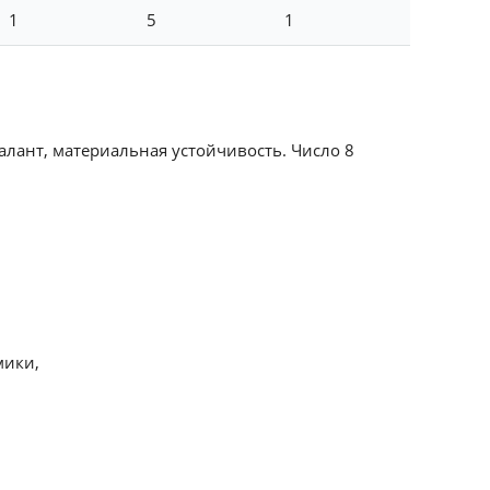
1
5
1
алант, материальная устойчивость. Число 8
мики,