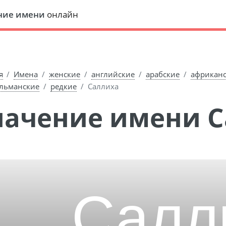
ние имени
онлайн
я
Имена
женские
английские
арабские
африкан
льманские
редкие
Саллиха
Значение имени 