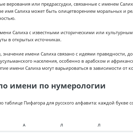
е верования или предрассудки, связанные с именем Салиха
е имя Салиха может быть олицетворением моральных и рел
ностью.
имени Салиха с известными историческими или культурны
ты в открытых источниках.
, значение имени Салиха связано с идеями праведности, до
усульманского населения, особенно в арабском и африканск
тие имени Салиха могут варьироваться в зависимости от к
ло имени по нумерологии
по таблице Пифагора для русского алфавита: каждой букве 
А
Л
Л