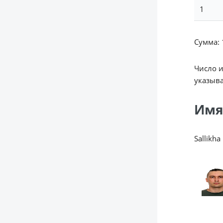
1
Сумма: 1
Число 
указыва
Имя
Sallikha