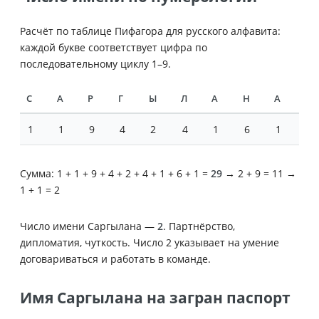
Расчёт по таблице Пифагора для русского алфавита:
каждой букве соответствует цифра по
последовательному циклу 1–9.
С
А
Р
Г
Ы
Л
А
Н
А
1
1
9
4
2
4
1
6
1
Сумма: 1 + 1 + 9 + 4 + 2 + 4 + 1 + 6 + 1 =
29
→ 2 + 9 = 11 →
1 + 1 = 2
Число имени Саргылана —
2
. Партнёрство,
дипломатия, чуткость. Число 2 указывает на умение
договариваться и работать в команде.
Имя Саргылана на загран паспорт