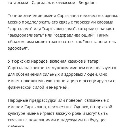
татарском - Сәргәлән, в казахском - Sergalən.
Точное значение имени Саргылана неизвестно, однако
можно предположить его связь с тюркскими словами
"саргылама" или "саргышлылама", которые означают
"выздоравливать" или "оздоравливающий". Таким
образом, имя может трактоваться как "восстановитель
здоровья".
У тюркских народов, включая казахов и татар,
Саргылана считается мужским именем и используется
для обозначения сильных и здоровых людей. Оно
имеет положительную коннотацию и ассоциируется с
физической силой и энергией.
Народные предрассудки или поверья, связанные с
именем Саргылана, неизвестны. Однако, в тюркской
культуре имена играют важную роль и могут быть
связаны с пожеланиями и надеждами на будущее
ребенка.