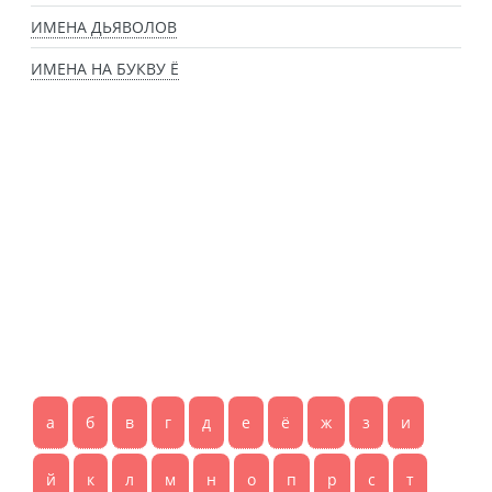
ИМЕНА ДЬЯВОЛОВ
ИМЕНА НА БУКВУ Ё
а
б
в
г
д
е
ё
ж
з
и
й
к
л
м
н
о
п
р
с
т