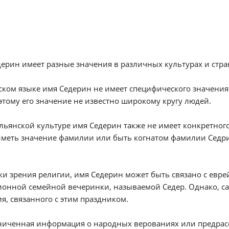
ерин имеет разные значения в различных культурах и стра
сском языке имя Седерин не имеет специфического значения
этому его значение не известно широкому кругу людей.
альянской культуре имя Седерин также не имеет конкретног
меть значение фамилии или быть когнатом фамилии Седри
чки зрения религии, имя Седерин может быть связано с евр
онной семейной вечеринки, называемой Седер. Однако, са
я, связанного с этим праздником.
ниченная информация о народных верованиях или предрасс