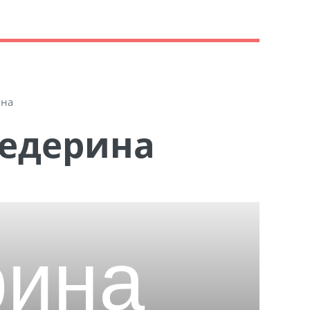
ина
Седерина