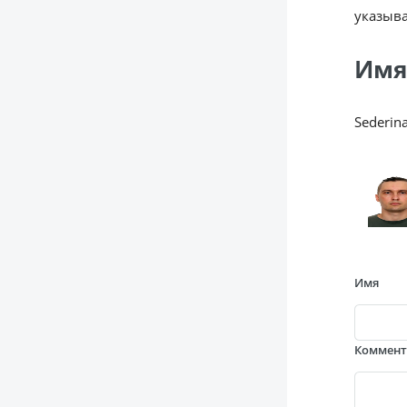
указыва
Имя
Sederin
Имя
Коммен