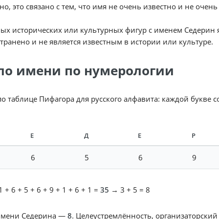
о, это связано с тем, что имя не очень известно и не очень
ых исторических или культурных фигур с именем Седерин я 
транено и не является известным в истории или культуре.
ло имени по нумерологии
по таблице Пифагора для русского алфавита: каждой букве 
Е
Д
Е
Р
6
5
6
9
 + 6 + 5 + 6 + 9 + 1 + 6 + 1 =
35
→ 3 + 5 = 8
имени Седерина —
8
. Целеустремлённость, организаторский