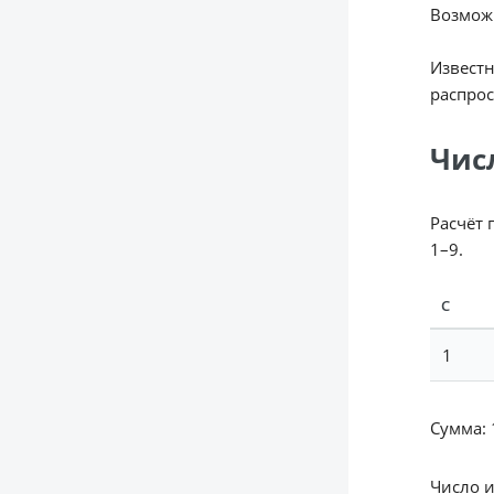
Возможн
Известн
распрос
Чис
Расчёт 
1–9.
С
1
Сумма: 1
Число 