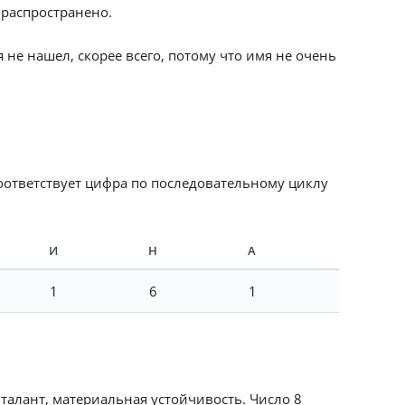
 распространено.
не нашел, скорее всего, потому что имя не очень
соответствует цифра по последовательному циклу
И
Н
А
1
6
1
 талант, материальная устойчивость. Число 8