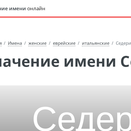
ние имени
онлайн
я
Имена
женские
еврейские
итальянские
Седер
Значение имени 