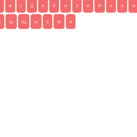
б
в
г
д
е
ё
ж
з
и
й
к
л
м
ч
ш
щ
ы
э
ю
я