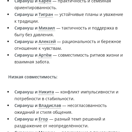
Сирануш и
Карен
— практичность и семейная
ориентированность.
Сирануш и
Тигран
— устойчивые планы и уважение
к традиции.
Сирануш и
Михаил
— тактичность и поддержка в
быту без давления.
Сирануш и
Алексей
— рациональность и бережное
отношение к чувствам.
Сирануш и
Артём
— совместимость ритмов жизни и
взаимная забота.
Низкая совместимость:
Сирануш и
Никита
— конфликт импульсивности и
потребности в стабильности.
Сирануш и
Владислав
— несогласованность
ожиданий и стиля общения.
Сирануш и
Егор
— разный темп решений и
раздражение от неопределённости.