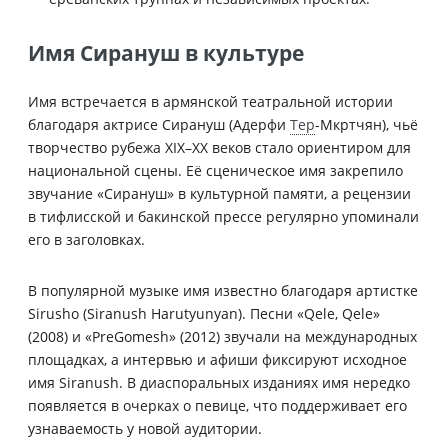
Имя Сирануш в культуре
Имя встречается в армянской театральной истории
благодаря актрисе Сирануш (Адерфи
Тер
-Мкртчян), чьё
творчество рубежа XIX–XX веков стало ориентиром для
национальной сцены. Её сценическое имя закрепило
звучание «Сирануш» в культурной памяти, а рецензии
в тифлисской и бакинской прессе регулярно упоминали
его в заголовках.
В популярной музыке имя известно благодаря артистке
Sirusho (Siranush Harutyunyan). Песни «Qele, Qele»
(2008) и «PreGomesh» (2012) звучали на международных
площадках, а интервью и афиши фиксируют исходное
имя Siranush. В диаспоральных изданиях имя нередко
появляется в очерках о певице, что поддерживает его
узнаваемость у новой аудитории.