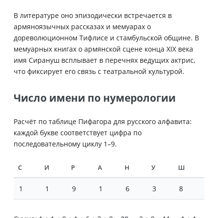
В литературе оно эпизодически встречается в
армяноязычных рассказах и мемуарах о
дореволюционном Тифлисе и стамбульской общине. В
мемуарных книгах о армянской сцене конца XIX века
имя Сирануш всплывает в перечнях ведущих актрис,
что фиксирует его связь с театральной культурой.
Число имени по нумерологии
Расчёт по таблице Пифагора для русского алфавита:
каждой букве соответствует цифра по
последовательному циклу 1–9.
С
И
Р
А
Н
У
Ш
1
1
9
1
6
3
8