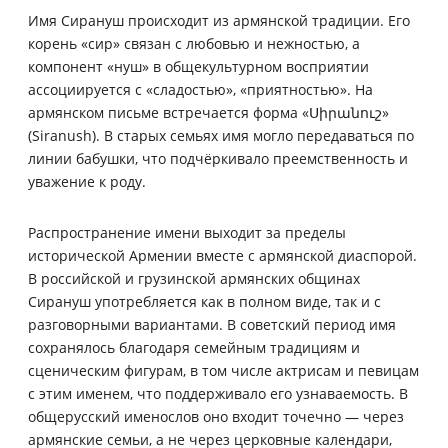
Имя Сирануш происходит из армянской традиции. Его
корень «сир» связан с любовью и нежностью, а
компонент «нуш» в общекультурном восприятии
ассоциируется с «сладостью», «приятностью». На
армянском письме встречается форма «Սիրանուշ»
(Siranush). В старых семьях имя могло передаваться по
линии бабушки, что подчёркивало преемственность и
уважение к роду.
Распространение имени выходит за пределы
исторической Армении вместе с армянской диаспорой.
В российской и грузинской армянских общинах
Сирануш употребляется как в полном виде, так и с
разговорными вариантами. В советский период имя
сохранялось благодаря семейным традициям и
сценическим фигурам, в том числе актрисам и певицам
с этим именем, что поддерживало его узнаваемость. В
общерусский именослов оно входит точечно — через
армянские семьи, а не через церковные календари,