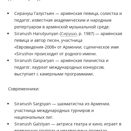
Сирануш Галустьян — армянская певица, солистка и
педагог, известная академическим и народным
репертуаром в армянской музыкальной среде.
Siranush Harutyunyan (
Сирушо
, р. 1987) — армянская
певица и автор песен, участница
«Евровидения-2008» от Армении; сценическое имя
«Sirusho» происходит от родного имени.
Siranush Gasparyan — армянская пианистка и
педагог, лауреат международных конкурсов,
выступает с камерными программами.
Современники:
Siranush Sargsyan — шахматистка из Армении,
участница международных турниров и
национальных лиг.
Siranush Galstyan — актриса театра и кино, играет в
ереванских труппах и независимых проектах.