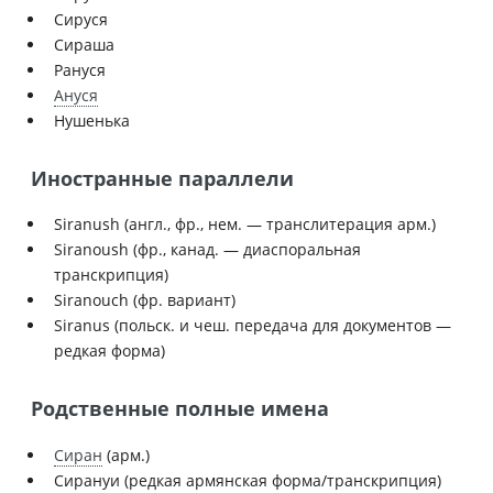
Сируся
Сираша
Рануся
Ануся
Нушенька
Иностранные параллели
Siranush (англ., фр., нем. — транслитерация арм.)
Siranoush (фр., канад. — диаспоральная
транскрипция)
Siranouch (фр. вариант)
Siranus (польск. и чеш. передача для документов —
редкая форма)
Родственные полные имена
Сиран
(арм.)
Сирануи (редкая армянская форма/транскрипция)