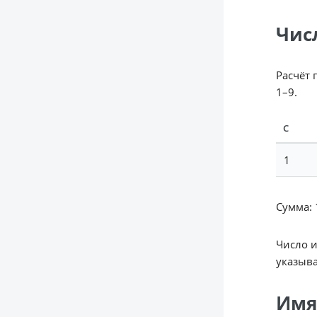
Чис
Расчёт 
1–9.
С
1
Сумма: 1
Число 
указыва
Имя