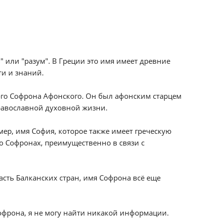
 или "разум". В Греции это имя имеет древние
ти и знаний.
ого Софрона Афонского. Он был афонским старцем
равославной духовной жизни.
мер, имя София, которое также имеет греческую
о Софронах, преимущественно в связи с
часть Балканских стран, имя Софрона всё еще
офрона, я не могу найти никакой информации.