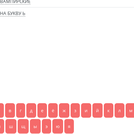
 ВАМПИРСКИЕ
НА БУКВУ Ь
б
в
г
д
е
ё
ж
з
и
й
к
л
м
ч
ш
щ
ы
э
ю
я