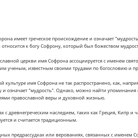
рона имеет греческое происхождение и означает "мудрость"
 относится к богу Софрону, который был божеством мудрос
славной церкви имя Софрона ассоциируется с именем свят
ким ученым, известным своими трудами по богословию и п
ой культуре имя Софрона не так распространено, как, напри
 и означает "мудрость". Однако, можно найти упоминания 
иями православной веры и духовной жизнью.
ах с древнегреческим наследием, таких как Греция, Кипр и 
уется и считается традиционным.
ных предрассудках или верованиях, связанных с именем С