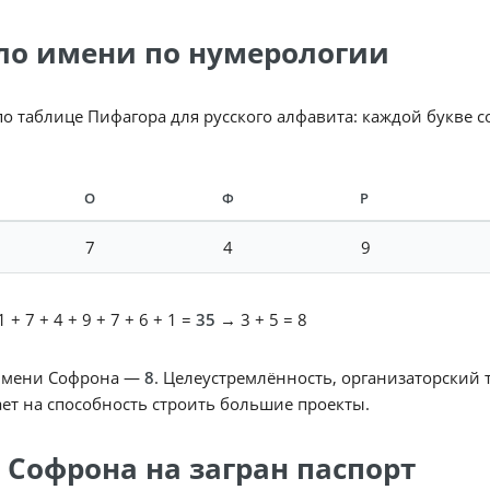
ло имени по нумерологии
по таблице Пифагора для русского алфавита: каждой букве 
О
Ф
Р
7
4
9
 + 7 + 4 + 9 + 7 + 6 + 1 =
35
→ 3 + 5 = 8
имени Софрона —
8
. Целеустремлённость, организаторский 
ет на способность строить большие проекты.
 Софрона на загран паспорт