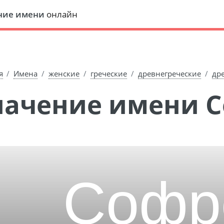
ние имени
онлайн
я
Имена
женские
греческие
древнегреческие
др
Значение имени 