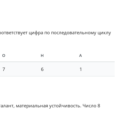
соответствует цифра по последовательному циклу
О
Н
А
7
6
1
талант, материальная устойчивость. Число 8