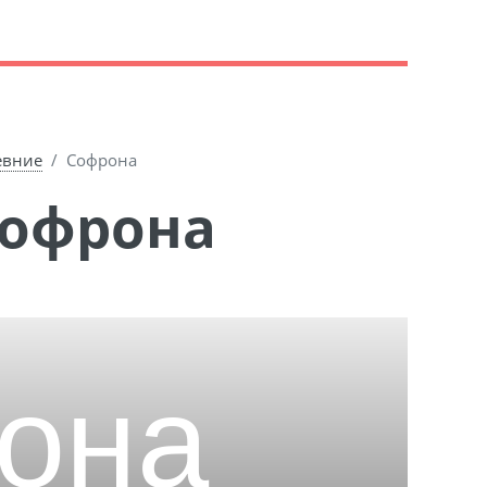
евние
Софрона
Софрона