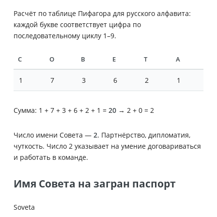
Расчёт по таблице Пифагора для русского алфавита:
каждой букве соответствует цифра по
последовательному циклу 1–9.
С
О
В
Е
Т
А
1
7
3
6
2
1
Сумма: 1 + 7 + 3 + 6 + 2 + 1 =
20
→ 2 + 0 = 2
Число имени Совета —
2
. Партнёрство, дипломатия,
чуткость. Число 2 указывает на умение договариваться
и работать в команде.
Имя Совета на загран паспорт
Soveta