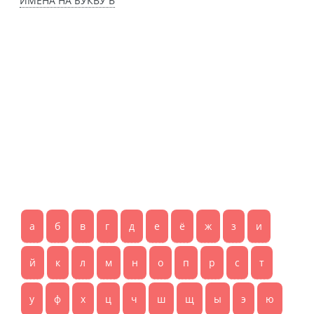
ИМЕНА НА БУКВУ Ь
а
б
в
г
д
е
ё
ж
з
и
й
к
л
м
н
о
п
р
с
т
у
ф
х
ц
ч
ш
щ
ы
э
ю