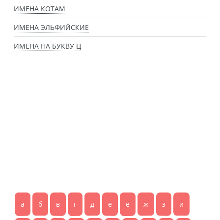
ИМЕНА КОТАМ
ИМЕНА ЭЛЬФИЙСКИЕ
ИМЕНА НА БУКВУ Ц
а
б
в
г
д
е
ё
ж
з
и