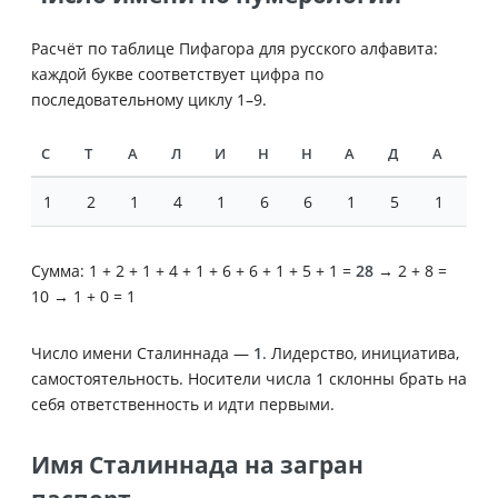
Расчёт по таблице Пифагора для русского алфавита:
каждой букве соответствует цифра по
последовательному циклу 1–9.
С
Т
А
Л
И
Н
Н
А
Д
А
1
2
1
4
1
6
6
1
5
1
Сумма: 1 + 2 + 1 + 4 + 1 + 6 + 6 + 1 + 5 + 1 =
28
→ 2 + 8 =
10 → 1 + 0 = 1
Число имени Сталиннада —
1
. Лидерство, инициатива,
самостоятельность. Носители числа 1 склонны брать на
себя ответственность и идти первыми.
Имя Сталиннада на загран