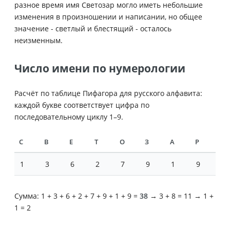
разное время имя Светозар могло иметь небольшие
изменения в произношении и написании, но общее
значение - светлый и блестящий - осталось
неизменным.
Число имени по нумерологии
Расчёт по таблице Пифагора для русского алфавита:
каждой букве соответствует цифра по
последовательному циклу 1–9.
С
В
Е
Т
О
З
А
Р
1
3
6
2
7
9
1
9
Сумма: 1 + 3 + 6 + 2 + 7 + 9 + 1 + 9 =
38
→ 3 + 8 = 11 → 1 +
1 = 2