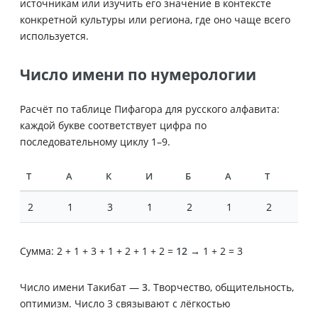
источникам или изучить его значение в контексте
конкретной культуры или региона, где оно чаще всего
используется.
Число имени по нумерологии
Расчёт по таблице Пифагора для русского алфавита:
каждой букве соответствует цифра по
последовательному циклу 1–9.
Т
А
К
И
Б
А
Т
2
1
3
1
2
1
2
Сумма: 2 + 1 + 3 + 1 + 2 + 1 + 2 =
12
→ 1 + 2 = 3
Число имени Такибат —
3
. Творчество, общительность,
оптимизм. Число 3 связывают с лёгкостью