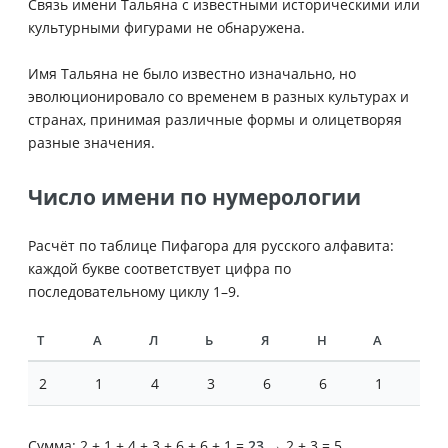
Связь имени Тальяна с известными историческими или
культурными фигурами не обнаружена.
Имя Тальяна не было известно изначально, но
эволюционировало со временем в разных культурах и
странах, принимая различные формы и олицетворяя
разные значения.
Число имени по нумерологии
Расчёт по таблице Пифагора для русского алфавита:
каждой букве соответствует цифра по
последовательному циклу 1–9.
Т
А
Л
Ь
Я
Н
А
2
1
4
3
6
6
1
Сумма: 2 + 1 + 4 + 3 + 6 + 6 + 1 =
23
→ 2 + 3 = 5