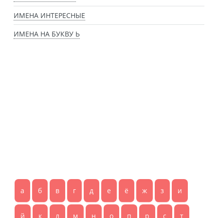
ИМЕНА ИНТЕРЕСНЫЕ
ИМЕНА НА БУКВУ Ь
а
б
в
г
д
е
ё
ж
з
и
й
к
л
м
н
о
п
р
с
т