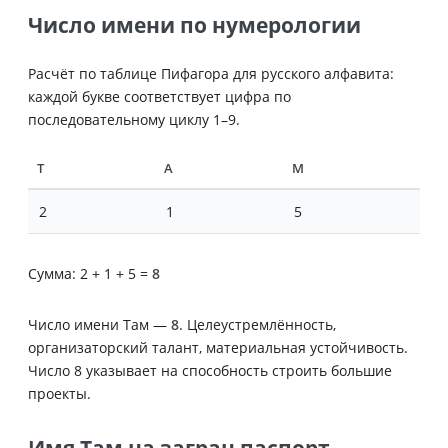
Число имени по нумерологии
Расчёт по таблице Пифагора для русского алфавита:
каждой букве соответствует цифра по
последовательному циклу 1–9.
Т
А
М
2
1
5
Сумма: 2 + 1 + 5 =
8
Число имени Там —
8
. Целеустремлённость,
организаторский талант, материальная устойчивость.
Число 8 указывает на способность строить большие
проекты.
Имя Там на загран паспорт