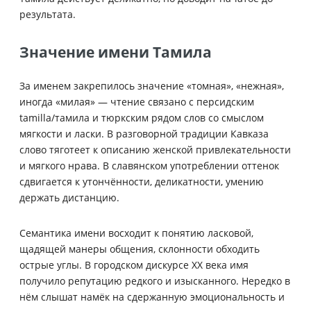
результата.
Значение имени Тамила
За именем закрепилось значение «томная», «нежная»,
иногда «милая» — чтение связано с персидским
tamilla/тамила и тюркским рядом слов со смыслом
мягкости и ласки. В разговорной традиции Кавказа
слово тяготеет к описанию женской привлекательности
и мягкого нрава. В славянском употреблении оттенок
сдвигается к утончённости, деликатности, умению
держать дистанцию.
Семантика имени восходит к понятию ласковой,
щадящей манеры общения, склонности обходить
острые углы. В городском дискурсе XX века имя
получило репутацию редкого и изысканного. Нередко в
нём слышат намёк на сдержанную эмоциональность и