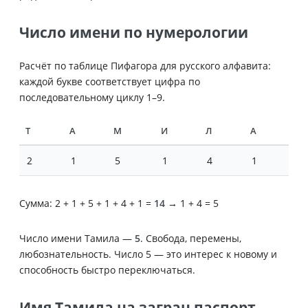
Число имени по нумерологии
Расчёт по таблице Пифагора для русского алфавита:
каждой букве соответствует цифра по
последовательному циклу 1–9.
Т
А
М
И
Л
А
2
1
5
1
4
1
Сумма: 2 + 1 + 5 + 1 + 4 + 1 =
14
→ 1 + 4 = 5
Число имени Тамила —
5
. Свобода, перемены,
любознательность. Число 5 — это интерес к новому и
способность быстро переключаться.
Имя Тамила на загран паспорт