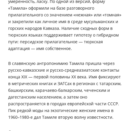
умеренность, ласку. По одной из версий, форму
«Тамила» оформили на базе разговорного
прилагательного со значением «нежная» или «томная»
и закрепили как личное имя в среде мусульманских и
горских народов Кавказа. Наличие сходных форм в
тюркских языках поддерживает гипотезу о гибридном
пути: персидское прилагательное — тюркская
адаптация — имя собственное.
В славянскую антропонимию Тамила пришла через
русско-кавказские и русско-среднеазиатские контакты
конца XIX — первой половины XX века. Имя фиксируют
в метрических книгах и ЗАГСах в регионах с татарским,
башкирским, карачаево-балкарским, чеченским и
дагестанским населением, а затем оно
распространяется в городах европейской части СССР.
Пик редкой моды на экзотические женские имена в
1960–1980-е дал Тамиле вторую волну известности.