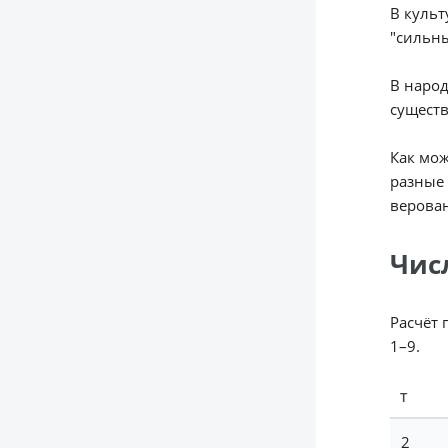
В культ
"сильны
В народ
существ
Как мож
разные 
верован
Чис
Расчёт 
1–9.
Т
2