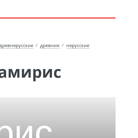
древнерусские
древние
нерусские
Тамирис