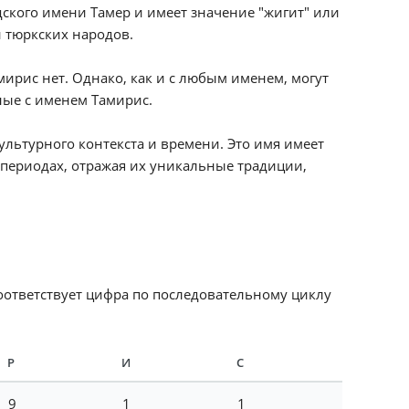
ского имени Тамер и имеет значение "жигит" или
 тюркских народов.
ирис нет. Однако, как и с любым именем, могут
ные с именем Тамирис.
ультурного контекста и времени. Это имя имеет
 периодах, отражая их уникальные традиции,
соответствует цифра по последовательному циклу
Р
И
С
9
1
1