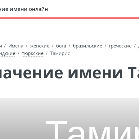
ние имени
онлайн
я
Имена
женские
бога
бразильские
греческие
идские
тюркские
Тамирис
Значение имени 