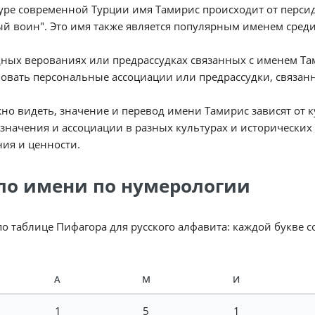
уре современной Турции имя Тамирис происходит от персид
й воин". Это имя также является популярным именем среди
ных верованиях или предрассудках связанных с именем Там
овать персональные ассоциации или предрассудки, связан
но видеть, значение и перевод имени Тамирис зависят от к
значения и ассоциации в разных культурах и исторических
ия и ценности.
ло имени по нумерологии
по таблице Пифагора для русского алфавита: каждой букве 
А
М
И
1
5
1