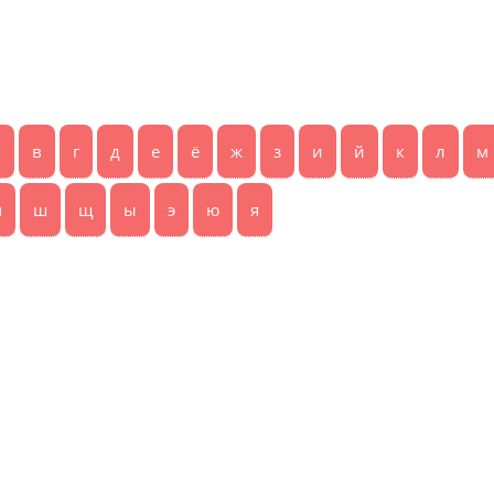
б
в
г
д
е
ё
ж
з
и
й
к
л
м
ч
ш
щ
ы
э
ю
я