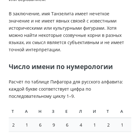
В заключение, имя Танзелита имеет нечеткое
значение и не имеет явных связей с известными
историческими или культурными фигурами. Хотя
можно найти некоторые созвучные корни в разных
языках, их смысл является субъективным и не имеет
точной интерпретации.
Число имени по нумерологии
Расчёт по таблице Пифагора для русского алфавита:
каждой букве соответствует цифра по
последовательному циклу 1–9.
Т
А
Н
З
Е
Л
И
Т
А
2
1
6
9
6
4
1
2
1