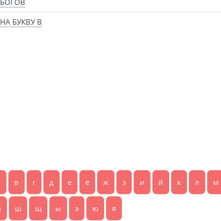
 БОГОВ
НА БУКВУ В
б
в
г
д
е
ё
ж
з
и
й
к
л
м
ч
ш
щ
ы
э
ю
я