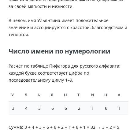
за своей мягкости и нежности.
В целом, имя Ульянтина имеет положительное
значение и ассоциируется с красотой, благородством и
теплотой.
Число имени по нумерологии
Расчёт по таблице Пифагора для русского алфавита:
каждой букве соответствует цифра по
последовательному циклу 1–9.
У
Л
Ь
Я
Н
Т
И
Н
А
3
4
3
6
6
2
1
6
1
Сумма: 3 + 4 + 3 + 6 + 6 + 2 + 1 + 6 + 1 =
32
→ 3 + 2 = 5