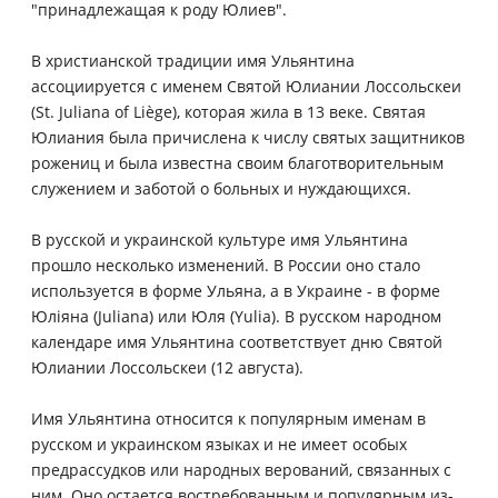
"принадлежащая к роду Юлиев".
В христианской традиции имя Ульянтина
ассоциируется с именем Святой Юлиании Лоссольскеи
(St. Juliana of Liège), которая жила в 13 веке. Святая
Юлиания была причислена к числу святых защитников
рожениц и была известна своим благотворительным
служением и заботой о больных и нуждающихся.
В русской и украинской культуре имя Ульянтина
прошло несколько изменений. В России оно стало
используется в форме Ульяна, а в Украине - в форме
Юліяна (Juliana) или Юля (Yulia). В русском народном
календаре имя Ульянтина соответствует дню Святой
Юлиании Лоссольскеи (12 августа).
Имя Ульянтина относится к популярным именам в
русском и украинском языках и не имеет особых
предрассудков или народных верований, связанных с
ним. Оно остается востребованным и популярным из-