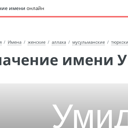
ние имени
онлайн
я
Имена
женские
аллаха
мусульманские
тюркск
Значение имени 