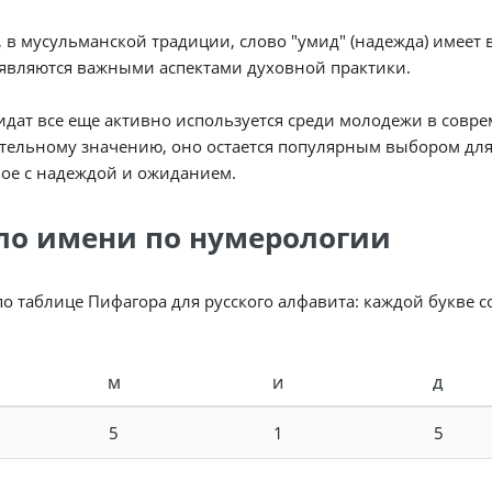
 в мусульманской традиции, слово "умид" (надежда) имеет 
являются важными аспектами духовной практики.
дат все еще активно используется среди молодежи в совре
ельному значению, оно остается популярным выбором для 
ое с надеждой и ожиданием.
ло имени по нумерологии
по таблице Пифагора для русского алфавита: каждой букве 
М
И
Д
5
1
5