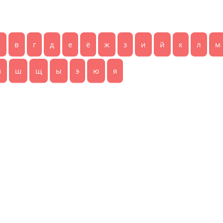
б
в
г
д
е
ё
ж
з
и
й
к
л
м
ч
ш
щ
ы
э
ю
я