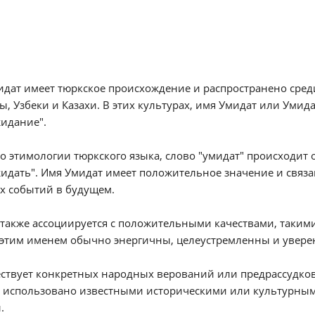
дат имеет тюркское происхождение и распространено среди
, Узбеки и Казахи. В этих культурах, имя Умидат или Умида
идание".
о этимологии тюркского языка, слово "умидат" происходит от
идать". Имя Умидат имеет положительное значение и связ
х событий в будущем.
также ассоциируется с положительными качествами, такими
этим именем обычно энергичны, целеустремленны и уверен
ствует конкретных народных верований или предрассудков
 использовано известными историческими или культурными
.