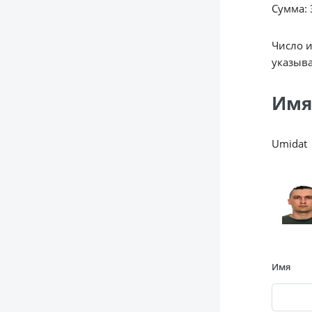
Сумма: 3
Число 
указыва
Имя
Umidat
Имя