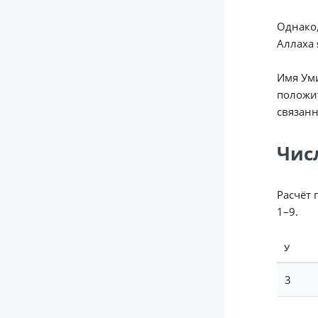
Однако,
Аллаха 
Имя Уми
положит
связанн
Чис
Расчёт 
1–9.
У
3