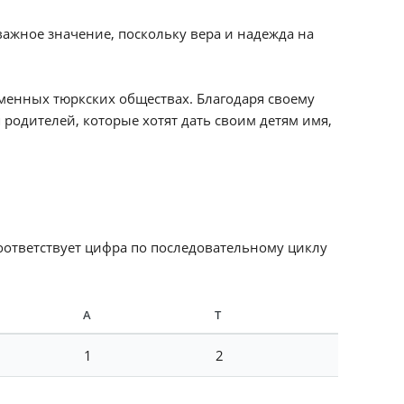
важное значение, поскольку вера и надежда на
менных тюркских обществах. Благодаря своему
родителей, которые хотят дать своим детям имя,
соответствует цифра по последовательному циклу
А
Т
1
2