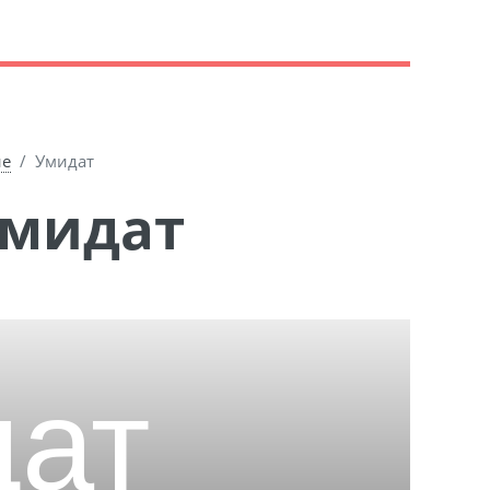
ие
Умидат
Умидат