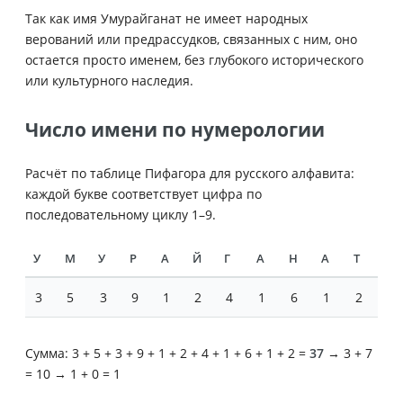
Так как имя Умурайганат не имеет народных
верований или предрассудков, связанных с ним, оно
остается просто именем, без глубокого исторического
или культурного наследия.
Число имени по нумерологии
Расчёт по таблице Пифагора для русского алфавита:
каждой букве соответствует цифра по
последовательному циклу 1–9.
У
М
У
Р
А
Й
Г
А
Н
А
Т
3
5
3
9
1
2
4
1
6
1
2
Сумма: 3 + 5 + 3 + 9 + 1 + 2 + 4 + 1 + 6 + 1 + 2 =
37
→ 3 + 7
= 10 → 1 + 0 = 1