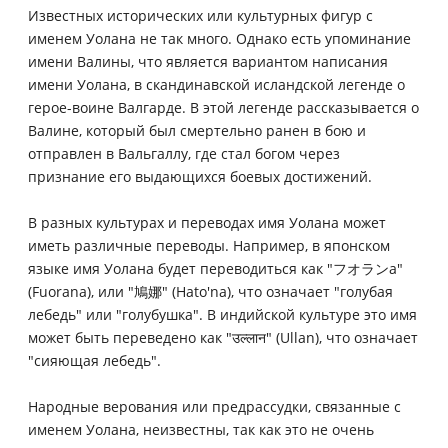
Известных исторических или культурных фигур с
именем Уолана не так много. Однако есть упоминание
имени Валины, что является вариантом написания
имени Уолана, в скандинавской исландской легенде о
герое-воине Валгарде. В этой легенде рассказывается о
Валине, который был смертельно ранен в бою и
отправлен в Вальгаллу, где стал богом через
признание его выдающихся боевых достижений.
В разных культурах и переводах имя Уолана может
иметь различные переводы. Например, в японском
языке имя Уолана будет переводиться как "フオランа"
(Fuorana), или "鳩娜" (Hato'na), что означает "голубая
лебедь" или "голубушка". В индийской культуре это имя
может быть переведено как "उल्लान" (Ullan), что означает
"сияющая лебедь".
Народные верования или предрассудки, связанные с
именем Уолана, неизвестны, так как это не очень