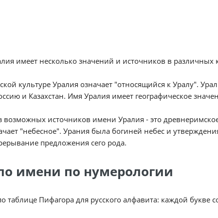
лия имеет несколько значений и источников в различных к
ской культуре Уралия означает "относящийся к Уралу". Ура
оссию и Казахстан. Имя Уралия имеет географическое значен
 возможных источников имени Уралия - это древнеримское 
ачает "небесное". Урания была богиней небес и утверждени
рерывание предложения сего рода.
ло имени по нумерологии
по таблице Пифагора для русского алфавита: каждой букве 