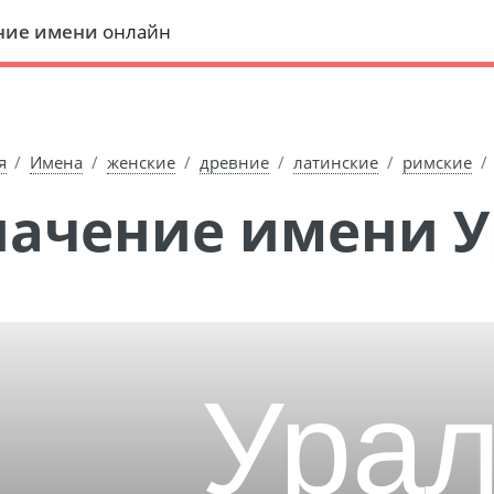
ние имени
онлайн
я
Имена
женские
древние
латинские
римские
Значение имени 