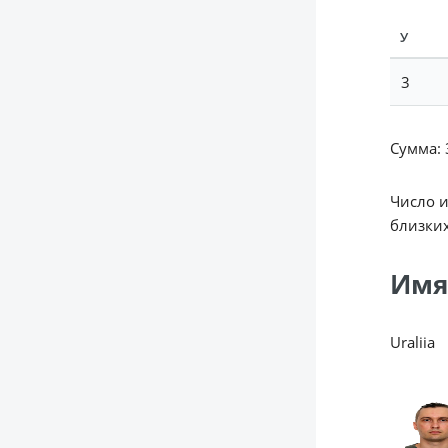
У
3
Сумма: 3
Число 
близких
Имя
Uraliia