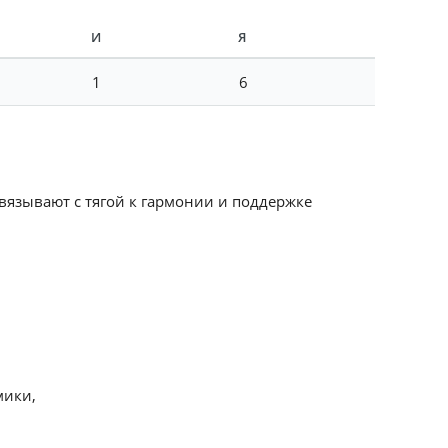
И
Я
1
6
 связывают с тягой к гармонии и поддержке
мики,