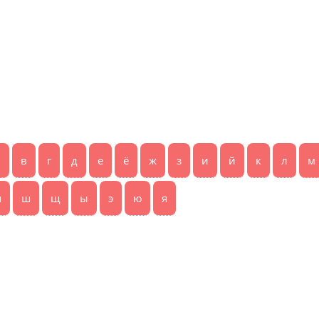
б
в
г
д
е
ё
ж
з
и
й
к
л
м
ч
ш
щ
ы
э
ю
я