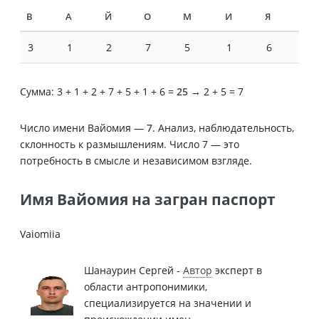
В
А
Й
О
М
И
Я
3
1
2
7
5
1
6
Сумма: 3 + 1 + 2 + 7 + 5 + 1 + 6 =
25
→ 2 + 5 = 7
Число имени Вайомия —
7
. Анализ, наблюдательность,
склонность к размышлениям. Число 7 — это
потребность в смысле и независимом взгляде.
Имя Вайомия на загран паспорт
Vaiomiia
Шанаурин Сергей -
Автор
эксперт в
области антропонимики,
специализируется на значении и