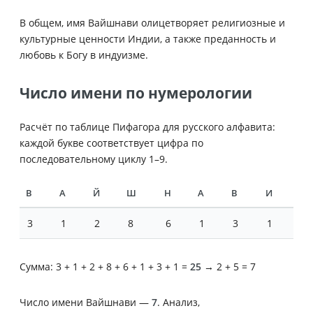
В общем, имя Вайшнави олицетворяет религиозные и
культурные ценности Индии, а также преданность и
любовь к Богу в индуизме.
Число имени по нумерологии
Расчёт по таблице Пифагора для русского алфавита:
каждой букве соответствует цифра по
последовательному циклу 1–9.
В
А
Й
Ш
Н
А
В
И
3
1
2
8
6
1
3
1
Сумма: 3 + 1 + 2 + 8 + 6 + 1 + 3 + 1 =
25
→ 2 + 5 = 7
Число имени Вайшнави —
7
. Анализ,