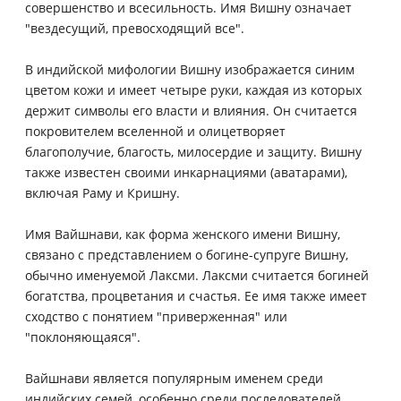
совершенство и всесильность. Имя Вишну означает
"вездесущий, превосходящий все".
В индийской мифологии Вишну изображается синим
цветом кожи и имеет четыре руки, каждая из которых
держит символы его власти и влияния. Он считается
покровителем вселенной и олицетворяет
благополучие, благость, милосердие и защиту. Вишну
также известен своими инкарнациями (аватарами),
включая Раму и Кришну.
Имя Вайшнави, как форма женского имени Вишну,
связано с представлением о богине-супруге Вишну,
обычно именуемой Лаксми. Лаксми считается богиней
богатства, процветания и счастья. Ее имя также имеет
сходство с понятием "приверженная" или
"поклоняющаяся".
Вайшнави является популярным именем среди
индийских семей, особенно среди последователей