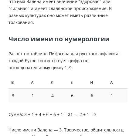
что имя Валена имеет значение "здоровая" или
"сильная" и имеет славянское происхождение. В
разных культурах оно может иметь различные
толкования.
Число имени по нумерологии
Расчёт по таблице Пифагора для русского алфавита:
каждой букве соответствует цифра по
последовательному циклу 1–9.
В
А
Л
Е
Н
А
3
1
4
6
6
1
Сумма: 3 + 1 + 4 + 6 + 6 + 1 =
21
→ 2 + 1 = 3
Число имени Валена —
3
. Творчество, общительность,