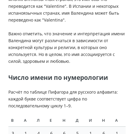
переводится как "Valentine". В Испании и некоторых
испаноязычных странах, имя Валендина может быть
переведено как "Valentina".
Важно отметить, что значение и интерпретация имени
Валендина могут различаться в зависимости от
конкретной культуры и религии, в которых оно
используется. Но в целом, это имя ассоциируется с
силой, здоровьем и любовью.
Число имени по нумерологии
Расчёт по таблице Пифагора для русского алфавита:
каждой букве соответствует цифра по
последовательному циклу 1–9.
В
А
Л
Е
Н
Д
И
Н
А
3
1
4
6
6
5
1
6
1