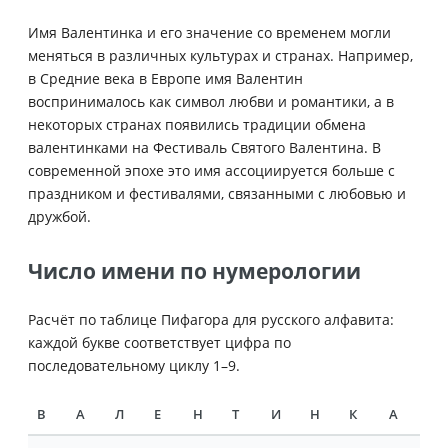
Имя Валентинка и его значение со временем могли
меняться в различных культурах и странах. Например,
в Средние века в Европе имя Валентин
воспринималось как символ любви и романтики, а в
некоторых странах появились традиции обмена
валентинками на Фестиваль Святого Валентина. В
современной эпохе это имя ассоциируется больше с
праздником и фестивалями, связанными с любовью и
дружбой.
Число имени по нумерологии
Расчёт по таблице Пифагора для русского алфавита:
каждой букве соответствует цифра по
последовательному циклу 1–9.
В
А
Л
Е
Н
Т
И
Н
К
А