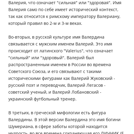
Валерия, что означает "сильная" или "здоровая". Имя
Валерия само по себе имеет исторический контекст,
так как относится к римскому императору Валериану,
который правил во 2-м и 3-м веках.
Во-вторых, в русской культуре имя Валердина
связывается с мужским именем Валерий. Это имя
происходит от латинского "Valerius", что означает
"сильный" или "здоровый". Валерий был
распространенным именем в России во времена
Советского Союза, и его связывают с такими
историческими фигурами как Валерий Жуковский -
русский поэт и переводчик, Валерий Легасов -
советский ученый, и Валерий Лобановский -
украинский футбольный тренер.
В третьих, в греческой мифологии есть фигура
Валердины. В этой версии Валердина это имя богини
Шумериана, в сфере заботы которой находится
мудрость, во все времена сохраняющая его ЛИЧНИК (E