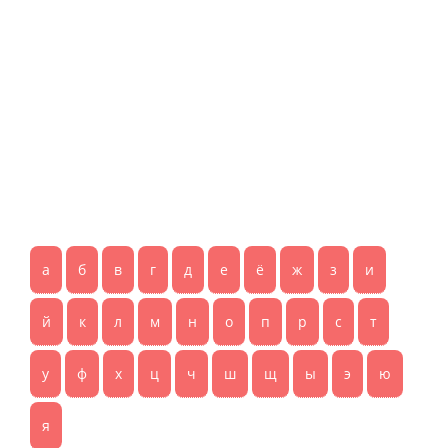
а
б
в
г
д
е
ё
ж
з
и
й
к
л
м
н
о
п
р
с
т
у
ф
х
ц
ч
ш
щ
ы
э
ю
я