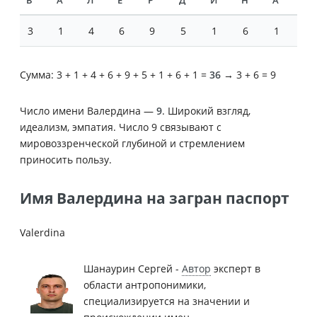
В
А
Л
Е
Р
Д
И
Н
А
3
1
4
6
9
5
1
6
1
Сумма: 3 + 1 + 4 + 6 + 9 + 5 + 1 + 6 + 1 =
36
→ 3 + 6 = 9
Число имени Валердина —
9
. Широкий взгляд,
идеализм, эмпатия. Число 9 связывают с
мировоззренческой глубиной и стремлением
приносить пользу.
Имя Валердина на загран паспорт
Valerdina
Шанаурин Сергей -
Автор
эксперт в
области антропонимики,
специализируется на значении и