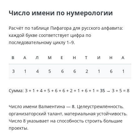
Число имени по нумерологии
Расчёт по таблице Пифагора для русского алфавита:
каждой букве соответствует цифра по
последовательному циклу 1–9.
В
А
Л
М
Е
Н
Т
И
Н
А
3
1
4
5
6
6
2
1
6
1
Сумма: 3 + 1 + 4 + 5 + 6 + 6 + 2 + 1 + 6 + 1 =
35
→ 3 + 5 = 8
Число имени Валментина —
8
. Целеустремлённость,
организаторский талант, материальная устойчивость.
Число 8 указывает на способность строить большие
проекты.