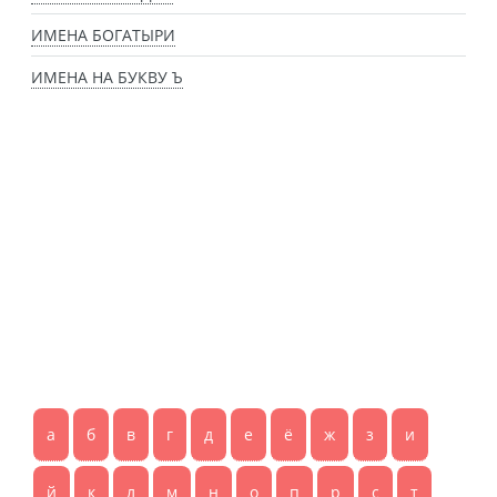
ИМЕНА БОГАТЫРИ
ИМЕНА НА БУКВУ Ъ
а
б
в
г
д
е
ё
ж
з
и
й
к
л
м
н
о
п
р
с
т