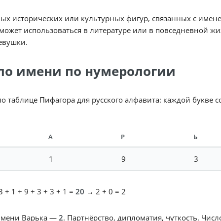
ых исторических или культурных фигур, связанных с имене
может использоваться в литературе или в повседневной ж
евушки.
ло имени по нумерологии
по таблице Пифагора для русского алфавита: каждой букве 
А
Р
Ь
1
9
3
 + 1 + 9 + 3 + 3 + 1 =
20
→ 2 + 0 = 2
имени Варька —
2
. Партнёрство, дипломатия, чуткость. Чис