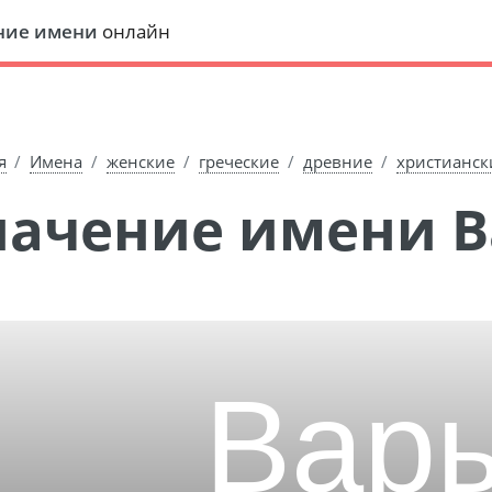
ние имени
онлайн
я
Имена
женские
греческие
древние
христианск
Значение имени 