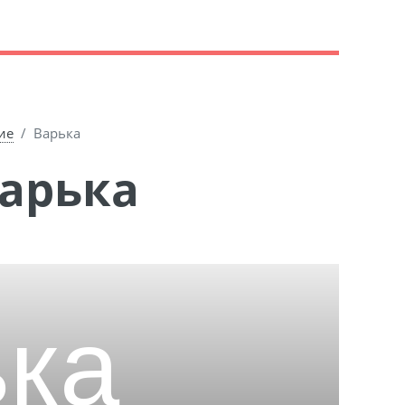
ие
Варька
Варька