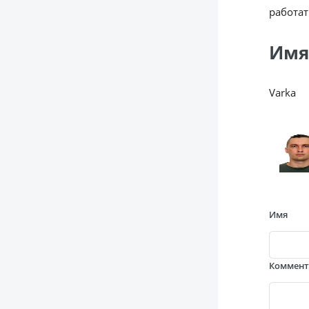
работат
Имя
Varka
Имя
Коммен