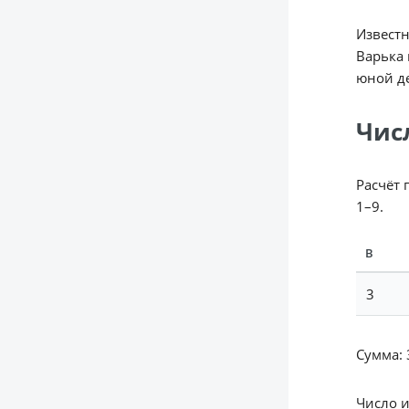
Известн
Варька 
юной д
Чис
Расчёт 
1–9.
В
3
Сумма: 3
Число 