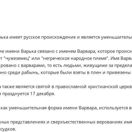
ька имеет русское происхождение и является уменьшител
е имени Варька связано с именем Варвара, которое происходи
т "чужеземец" или "негреческое народное племя". Имя Вар
ровано с варварами, то есть людьми, живущими за предел
но среди рабынь, которые были взяты в плен и привезены и
 также является святой в православной христианской церк
 празднуется 17 декабря.
 как уменьшительная форма имени Варвара, используется в 
ных представлениях и сверхъестественных верованиях имя
судков.