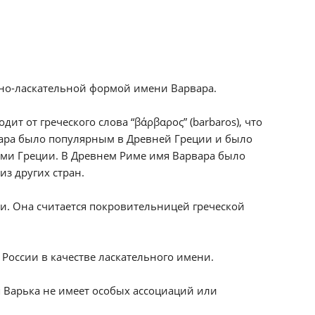
ьно-ласкательной формой имени Варвара.
т от греческого слова “βάρβαρος” (barbaros), что
вара было популярным в Древней Греции и было
ами Греции. В Древнем Риме имя Варвара было
з других стран.
ви. Она считается покровительницей греческой
России в качестве ласкательного имени.
 Варька не имеет особых ассоциаций или