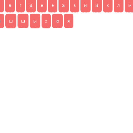
б
в
г
д
е
ё
ж
з
и
й
к
л
м
ч
ш
щ
ы
э
ю
я