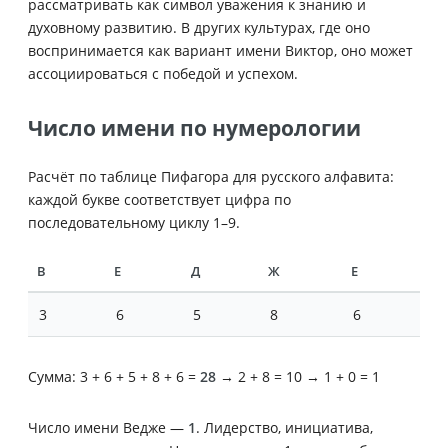
рассматривать как символ уважения к знанию и
духовному развитию. В других культурах, где оно
воспринимается как вариант имени Виктор, оно может
ассоциироваться с победой и успехом.
Число имени по нумерологии
Расчёт по таблице Пифагора для русского алфавита:
каждой букве соответствует цифра по
последовательному циклу 1–9.
В
Е
Д
Ж
Е
3
6
5
8
6
Сумма: 3 + 6 + 5 + 8 + 6 =
28
→ 2 + 8 = 10 → 1 + 0 = 1
Число имени Ведже —
1
. Лидерство, инициатива,