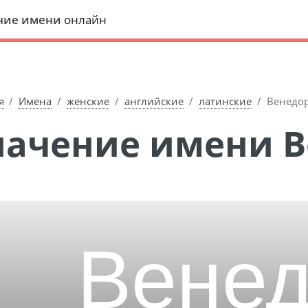
ние имени
онлайн
я
Имена
женские
английские
латинские
Венедо
Значение имени 