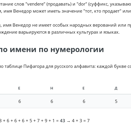
етание слов "vendere" (продавать) и "dor" (суффикс, указыв
, имя Венедор может иметь значение "тот, кто продает" или
, имя Венедор не имеет особых народных верований или пр
ждение варьируются в различных культурах и языках.
ло имени по нумерологии
по таблице Пифагора для русского алфавита: каждой букве 
Е
Н
Е
Д
6
6
6
5
 + 6 + 6 + 6 + 5 + 7 + 9 + 1 =
43
→ 4 + 3 = 7