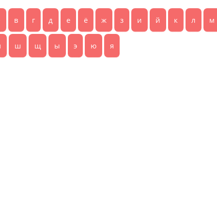
б
в
г
д
е
ё
ж
з
и
й
к
л
м
ч
ш
щ
ы
э
ю
я