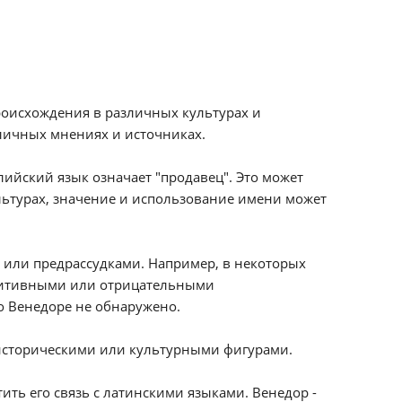
происхождения в различных культурах и
зличных мнениях и источниках.
лийский язык означает "продавец". Это может
ультурах, значение и использование имени может
 или предрассудками. Например, в некоторых
озитивными или отрицательными
о Венедоре не обнаружено.
 историческими или культурными фигурами.
ть его связь с латинскими языками. Венедор -