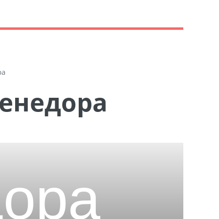
ра
Венедора