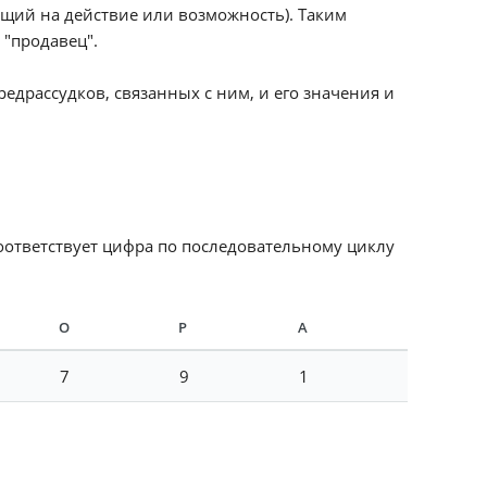
ающий на действие или возможность). Таким
 "продавец".
едрассудков, связанных с ним, и его значения и
соответствует цифра по последовательному циклу
О
Р
А
7
9
1