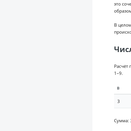
это соч
образом
В целом
происхо
Чис
Расчёт 
1–9.
В
3
Сумма: 3