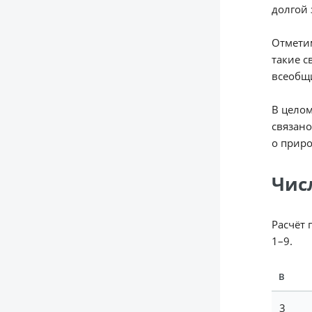
долгой
Отметим
такие с
всеобщ
В целом
связано
о приро
Чис
Расчёт 
1–9.
В
3