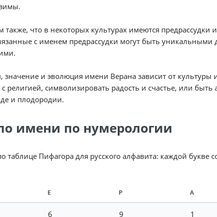
 зимы.
 также, что в некоторых культурах имеются предрассудки и
вязанные с именем предрассудки могут быть уникальными д
ими.
, значение и эволюция имени Верана зависит от культуры и
 с религией, символизировать радость и счастье, или быт
де и плодородии.
ло имени по нумерологии
по таблице Пифагора для русского алфавита: каждой букве 
Е
Р
А
6
9
1