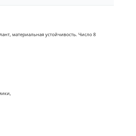
лант, материальная устойчивость. Число 8
мики,