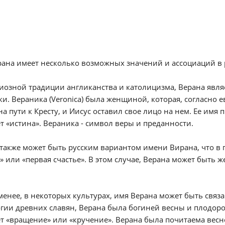
ана имеет несколько возможных значений и ассоциаций в 
иозной традиции англиканства и католицизма, Верана явля
и. Вераника (Veronica) была женщиной, которая, согласно е
на пути к Кресту, и Иисус оставил свое лицо на нем. Ее имя п
т «истина». Вераника - символ веры и преданности.
также может быть русским вариантом имени Вирана, что в п
» или «первая счастье». В этом случае, Верана может быть
.
менее, в некоторых культурах, имя Верана может быть связ
ии древних славян, Верана была богиней весны и плодородия
т «вращение» или «кручение». Верана была почитаема весн