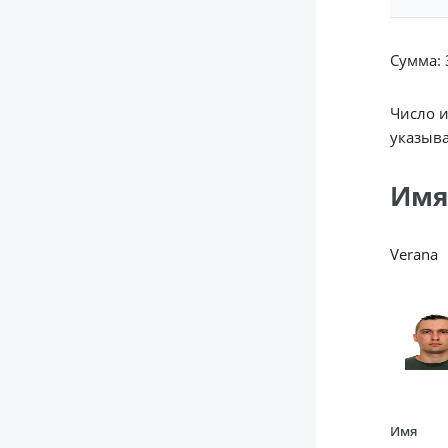
Сумма: 3
Число 
указыва
Имя
Verana
Имя