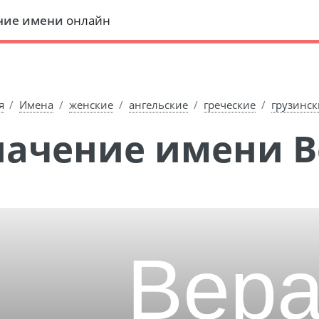
ние имени
онлайн
я
Имена
женские
ангельские
греческие
грузинск
Значение имени 