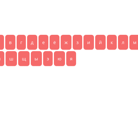
б
в
г
д
е
ё
ж
з
и
й
к
л
м
ч
ш
щ
ы
э
ю
я