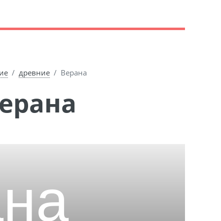
ие
древние
Верана
Верана