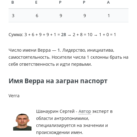
В
Е
Р
Р
А
3
6
9
9
1
Сумма: 3 + 6 + 9 + 9 + 1 =
28
→ 2 + 8 = 10 → 1 + 0 = 1
Число имени Верра —
1
. Лидерство, инициатива,
самостоятельность. Носители числа 1 склонны брать на
себя ответственность и идти первыми.
Имя Верра на загран паспорт
Verra
Шанаурин Сергей -
Автор
эксперт в
области антропонимики,
специализируется на значении и
происхождении имен.