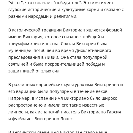
"victor", что означает "победитель". Это имя имеет
глубокие исторические и культурные корни и связано с
разными народами и религиями.
В католической традиции Викториан является формой
имени Виктория, которое связано с победой и
триумфом христианства. Святая Виктория была
мученицей, погибшей во время Диоклетианового
преследования в Ливии. Она стала популярной
святыней и была покровительницей победы и
защитницей от злых сил.
В различных европейских культурах имя Викториана и
его вариации были популярны в течение веков.
Например, в Испании имя Викториано было широко
распространено и имели его такие известные
личности, как испанский писатель Викториано Гарсия
и футболист Викториано Лопес.
В английском языке имя Викториан стало чаще