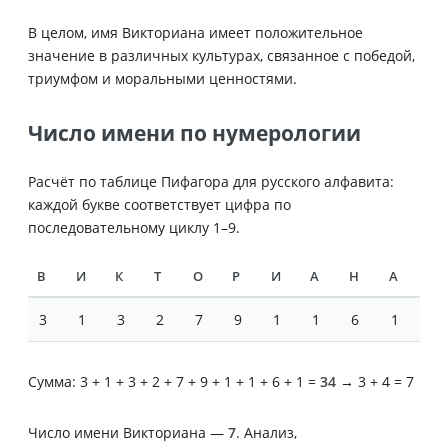
В целом, имя Викториана имеет положительное
значение в различных культурах, связанное с победой,
триумфом и моральными ценностями.
Число имени по нумерологии
Расчёт по таблице Пифагора для русского алфавита:
каждой букве соответствует цифра по
последовательному циклу 1–9.
В
И
К
Т
О
Р
И
А
Н
А
3
1
3
2
7
9
1
1
6
1
Сумма: 3 + 1 + 3 + 2 + 7 + 9 + 1 + 1 + 6 + 1 =
34
→ 3 + 4 = 7
Число имени Викториана —
7
. Анализ,