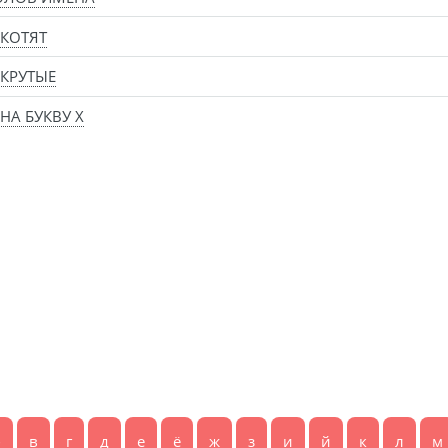
КОТЯТ
КРУТЫЕ
НА БУКВУ Х
б
в
г
д
е
ё
ж
з
и
й
к
л
м