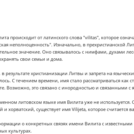
ита происходит от латинского слова "vilitas", которое озн
кая неполноценность". Изначально, в прехристианской Ли
ельное значение. Оно связывалось с нимфами, духами лес
охранять свои семьи и дома.
 в результате христианизации Литвы и запрета на язычес
ось. С течением времени, имя стало рассматриваться как 
те. Возможно, это связано с инородностью и связанными с
менном литовском языке имя Вилита уже не используется. О
й и хорватский, существует имя Vilijeta, которое считается
формации о конкретных связях имени Вилита с известными
ых культурах.