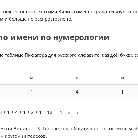
, нельзя сказать, что имя Вилита имеет отрицательную конн
м и больше не распространено.
ло имени по нумерологии
по таблице Пифагора для русского алфавита: каждой букве 
И
Л
И
1
4
1
 + 1 + 4 + 1 + 2 + 1 =
12
→ 1 + 2 = 3
имени Вилита —
3
. Творчество, общительность, оптимизм. 
м кругом интересов.