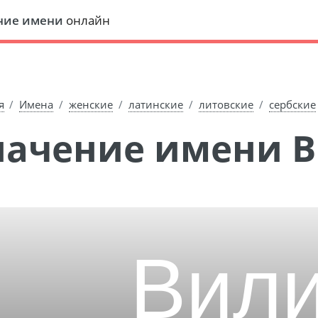
ние имени
онлайн
я
Имена
женские
латинские
литовские
сербские
Значение имени 