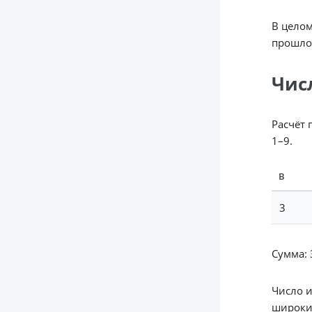
В целом
прошло
Чис
Расчёт 
1–9.
В
3
Сумма: 3
Число 
широки