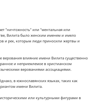
ачает "ничтожность" или "ментальная или
тве, Вилита было женским именем и имело
ов и рек, которым люди приносили жертвы и
кие верования влияние имени Вилита существенно
странное и неприемлемое в христианском
 языческими верованиями ассоциациями.
днако, в южнославянских языках, таких как
 вариантом имени Вилита.
 историческими или культурными фигурами в