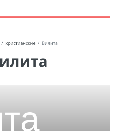
христианские
Вилита
Вилита