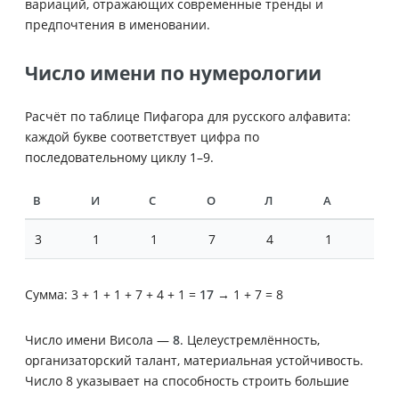
вариаций, отражающих современные тренды и
предпочтения в именовании.
Число имени по нумерологии
Расчёт по таблице Пифагора для русского алфавита:
каждой букве соответствует цифра по
последовательному циклу 1–9.
В
И
С
О
Л
А
3
1
1
7
4
1
Сумма: 3 + 1 + 1 + 7 + 4 + 1 =
17
→ 1 + 7 = 8
Число имени Висола —
8
. Целеустремлённость,
организаторский талант, материальная устойчивость.
Число 8 указывает на способность строить большие