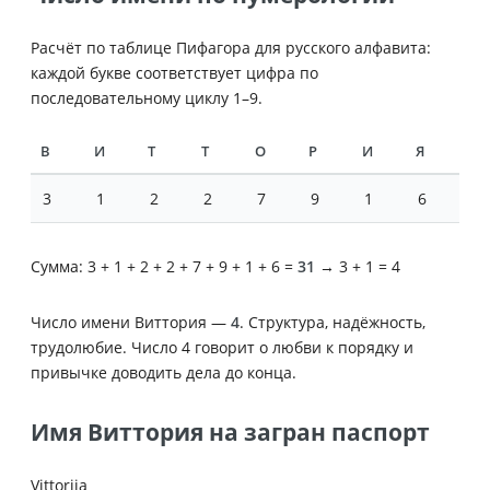
Расчёт по таблице Пифагора для русского алфавита:
каждой букве соответствует цифра по
последовательному циклу 1–9.
В
И
Т
Т
О
Р
И
Я
3
1
2
2
7
9
1
6
Сумма: 3 + 1 + 2 + 2 + 7 + 9 + 1 + 6 =
31
→ 3 + 1 = 4
Число имени Виттория —
4
. Структура, надёжность,
трудолюбие. Число 4 говорит о любви к порядку и
привычке доводить дела до конца.
Имя Виттория на загран паспорт
Vittoriia