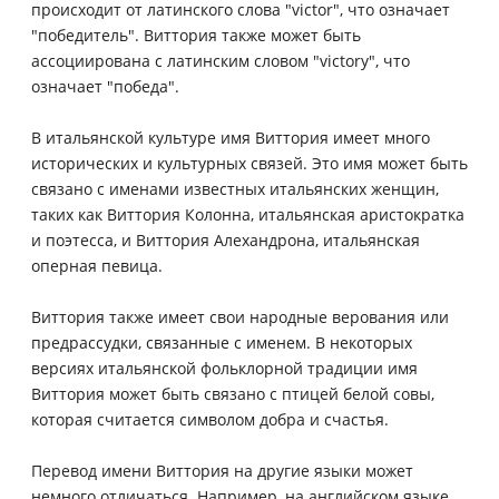
происходит от латинского слова "victor", что означает
"победитель". Виттория также может быть
ассоциирована с латинским словом "victory", что
означает "победа".
В итальянской культуре имя Виттория имеет много
исторических и культурных связей. Это имя может быть
связано с именами известных итальянских женщин,
таких как Виттория Колонна, итальянская аристократка
и поэтесса, и Виттория Алехандрона, итальянская
оперная певица.
Виттория также имеет свои народные верования или
предрассудки, связанные с именем. В некоторых
версиях итальянской фольклорной традиции имя
Виттория может быть связано с птицей белой совы,
которая считается символом добра и счастья.
Перевод имени Виттория на другие языки может
немного отличаться. Например, на английском языке