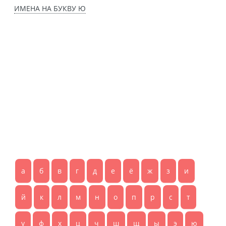
ИМЕНА НА БУКВУ Ю
а
б
в
г
д
е
ё
ж
з
и
й
к
л
м
н
о
п
р
с
т
у
ф
х
ц
ч
ш
щ
ы
э
ю