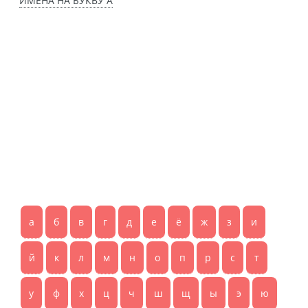
ИМЕНА НА БУКВУ А
а
б
в
г
д
е
ё
ж
з
и
й
к
л
м
н
о
п
р
с
т
у
ф
х
ц
ч
ш
щ
ы
э
ю